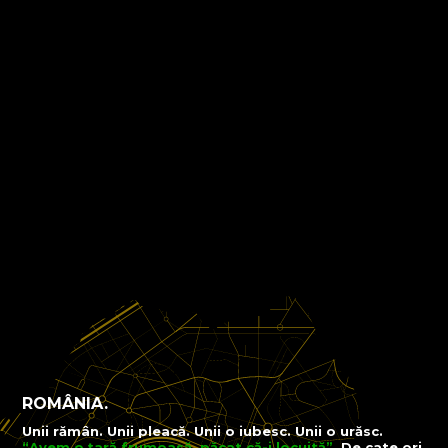
ROMÂNIA.
Unii rămân. Unii pleacă.
Unii o iubesc. Unii o urăsc.
“Avem o țară frumoasă, păcat că-i locuită”
. De cate ori