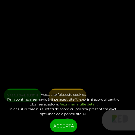
Acest site folosește cookies!
VREAU SĂ-L SUSȚIN
VREAU ÎN CONCURS
Prin continuarea navigării pe acest site îți exprimi acordul pentru
folosirea acestora.
Vezi mai multe detalii
.
In cazul in care nu sunteti de acord cu politica prezentata aveti
optiunea de a parasi site-ul.
ACCEPTÃ