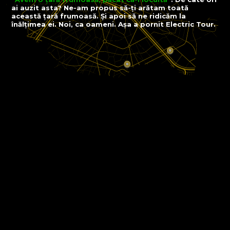
ai auzit asta?
Ne-am propus să-ți arătam toată
această țară frumoasă.
Și apoi să ne ridicăm la
înălțimea ei. Noi, ca oameni.
Așa a pornit Electric Tour.